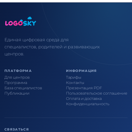
Единая цифровая среда для
специалистов, родителей и развивающих
центров.
ПЛАТФОРМА
ИНФОРМАЦИЯ
Для центров
Тарифы
Программа
Контакты
База специалистов
Презентация PDF
Публикации
Пользовательское соглашение
Оплата и доставка
Конфиденциальность
СВЯЗАТЬСЯ