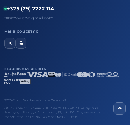
+375 (29) 2222 114
teremok.on@gmail.com
МЫ В СОЦСЕТЯХ
БЕЗОПАСНАЯ ОПЛАТА
2026 © LogoSky. Разработка —
Теремок®
ООО «Теремок Онлайн», УНП 291707808 · 224020, Республика
Беларусь, г. Брест, ул. Пионерская, 52, каб. 510 · Свидетельство о
госрегистрации № 291707808 от 6 мая 2021 года