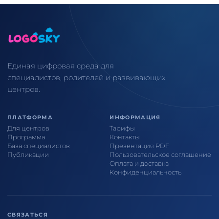
Единая цифровая среда для
специалистов, родителей и развивающих
центров.
ПЛАТФОРМА
ИНФОРМАЦИЯ
Для центров
Тарифы
Программа
Контакты
База специалистов
Презентация PDF
Публикации
Пользовательское соглашение
Оплата и доставка
Конфиденциальность
СВЯЗАТЬСЯ