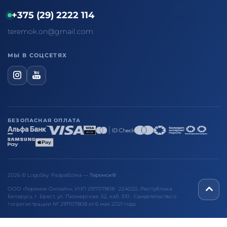
+375 (29) 2222 114
teremok.on@gmail.com
МЫ В СОЦСЕТЯХ
БЕЗОПАСНАЯ ОПЛАТА
2026 © LogoSky. Разработка —
Теремок®
ООО «Теремок Онлайн», УНП 291707808 · 224020, Республика
Беларусь, г. Брест, ул. Пионерская, 52, каб. 510 · Свидетельство о
госрегистрации № 291707808 от 6 мая 2021 года