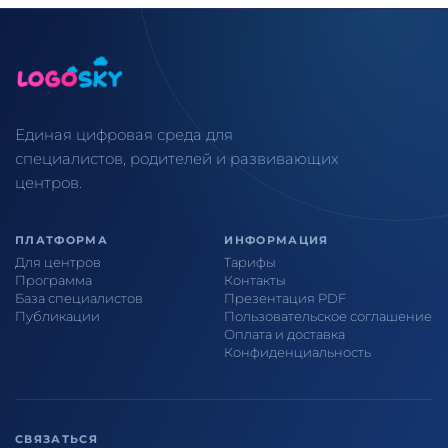
Единая цифровая среда для
специалистов, родителей и развивающих
центров.
ПЛАТФОРМА
ИНФОРМАЦИЯ
Для центров
Тарифы
Программа
Контакты
База специалистов
Презентация PDF
Публикации
Пользовательское соглашение
Оплата и доставка
Конфиденциальность
СВЯЗАТЬСЯ