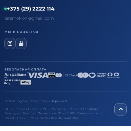
+375 (29) 2222 114
teremok.on@gmail.com
МЫ В СОЦСЕТЯХ
БЕЗОПАСНАЯ ОПЛАТА
2026 © LogoSky. Разработка —
Теремок®
ООО «Теремок Онлайн», УНП 291707808 · 224020, Республика
Беларусь, г. Брест, ул. Пионерская, 52, каб. 510 · Свидетельство о
госрегистрации № 291707808 от 6 мая 2021 года