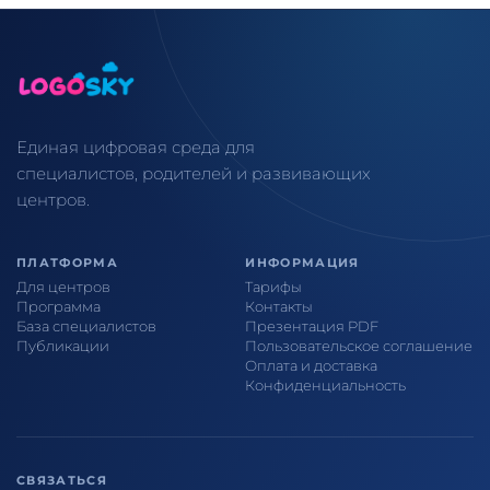
Единая цифровая среда для
специалистов, родителей и развивающих
центров.
ПЛАТФОРМА
ИНФОРМАЦИЯ
Для центров
Тарифы
Программа
Контакты
База специалистов
Презентация PDF
Публикации
Пользовательское соглашение
Оплата и доставка
Конфиденциальность
СВЯЗАТЬСЯ