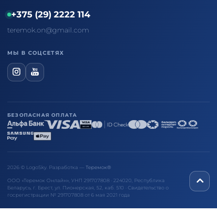
+375 (29) 2222 114
teremok.on@gmail.com
МЫ В СОЦСЕТЯХ
БЕЗОПАСНАЯ ОПЛАТА
2026 © LogoSky. Разработка —
Теремок®
ООО «Теремок Онлайн», УНП 291707808 · 224020, Республика
Беларусь, г. Брест, ул. Пионерская, 52, каб. 510 · Свидетельство о
госрегистрации № 291707808 от 6 мая 2021 года