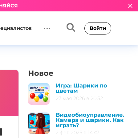
НЯЙСЯ
пециалистов
Войти
Новое
Игра: Шарики по
цветам
27 мая 2026 в 20:52
Видеобиоуправление.
Камера и шарики. Как
играть?
u
2 фев 2025 в 14:47