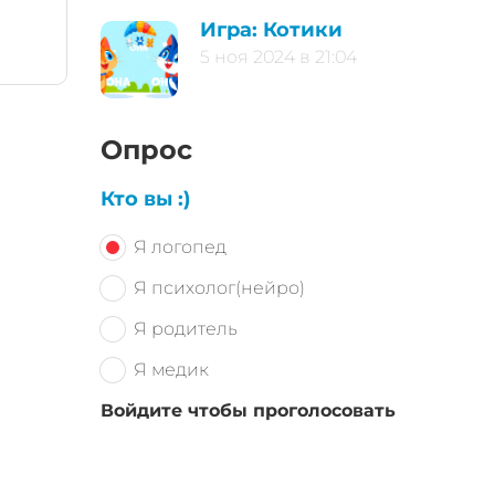
Игра: Котики
5 ноя 2024 в 21:04
Опрос
Кто вы :)
Я логопед
Я психолог(нейро)
Я родитель
Я медик
Войдите чтобы проголосовать