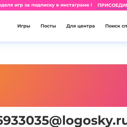
деля игр за подписку в инстаграме !
ПРИСОЕДИ
Игры
Посты
Для центра
Поиск с
6933035@logosky.r