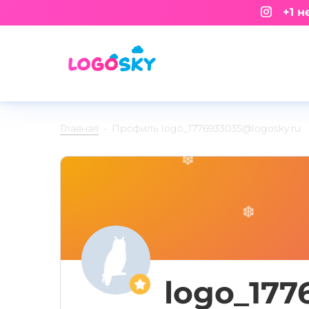
+1 не
Главная
Профиль logo_1776933035@logosky.ru
logo_177