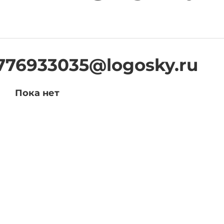
776933035@logosky.ru
Пока нет