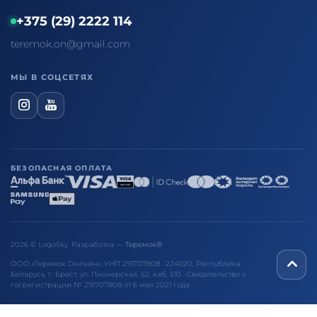
+375 (29) 2222 114
teremok.on@gmail.com
МЫ В СОЦСЕТЯХ
БЕЗОПАСНАЯ ОПЛАТА
2026 © LogoSky. Разработка —
Теремок®
ООО «Теремок Онлайн», УНП 291707808 · 224020, Республика
Беларусь, г. Брест, ул. Пионерская, 52, каб. 510 · Свидетельство о
госрегистрации № 291707808 от 6 мая 2021 года