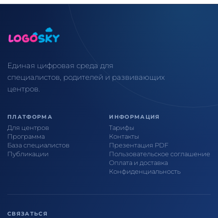
Единая цифровая среда для
специалистов, родителей и развивающих
центров.
ПЛАТФОРМА
ИНФОРМАЦИЯ
Для центров
Тарифы
Программа
Контакты
База специалистов
Презентация PDF
Публикации
Пользовательское соглашение
Оплата и доставка
Конфиденциальность
СВЯЗАТЬСЯ