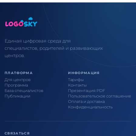
Единая цифровая среда для
специалистов, родителей и развивающих
центров.
ПЛАТФОРМА
ИНФОРМАЦИЯ
Для центров
Тарифы
Программа
Контакты
База специалистов
Презентация PDF
Публикации
Пользовательское соглашение
Оплата и доставка
Конфиденциальность
СВЯЗАТЬСЯ