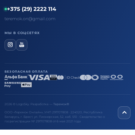
+375 (29) 2222 114
teremok.on@gmail.com
МЫ В СОЦСЕТЯХ
БЕЗОПАСНАЯ ОПЛАТА
2026 © LogoSky. Разработка —
Теремок®
ООО «Теремок Онлайн», УНП 291707808 · 224020, Республика
Беларусь, г. Брест, ул. Пионерская, 52, каб. 510 · Свидетельство о
госрегистрации № 291707808 от 6 мая 2021 года