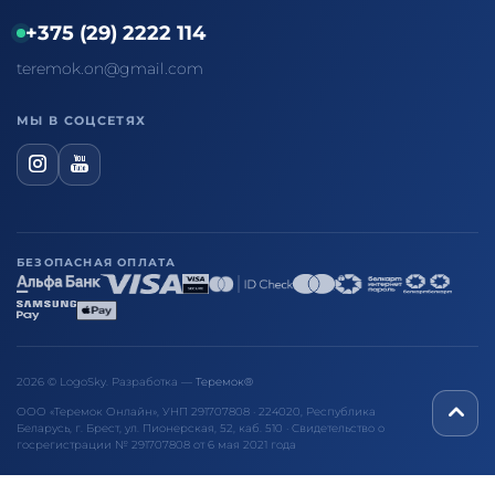
+375 (29) 2222 114
teremok.on@gmail.com
МЫ В СОЦСЕТЯХ
БЕЗОПАСНАЯ ОПЛАТА
2026 © LogoSky. Разработка —
Теремок®
ООО «Теремок Онлайн», УНП 291707808 · 224020, Республика
Беларусь, г. Брест, ул. Пионерская, 52, каб. 510 · Свидетельство о
госрегистрации № 291707808 от 6 мая 2021 года