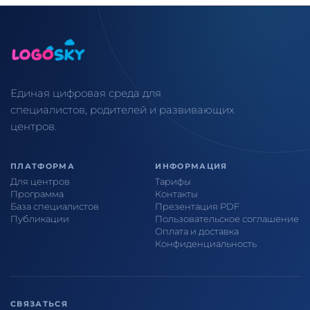
Единая цифровая среда для
специалистов, родителей и развивающих
центров.
ПЛАТФОРМА
ИНФОРМАЦИЯ
Для центров
Тарифы
Программа
Контакты
База специалистов
Презентация PDF
Публикации
Пользовательское соглашение
Оплата и доставка
Конфиденциальность
СВЯЗАТЬСЯ