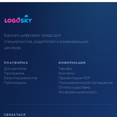
Единая цифровая среда для
специалистов, родителей и развивающих
центров.
ПЛАТФОРМА
ИНФОРМАЦИЯ
Для центров
Тарифы
Программа
Контакты
База специалистов
Презентация PDF
Публикации
Пользовательское соглашение
Оплата и доставка
Конфиденциальность
СВЯЗАТЬСЯ