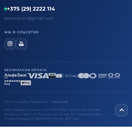
+375 (29) 2222 114
teremok.on@gmail.com
МЫ В СОЦСЕТЯХ
БЕЗОПАСНАЯ ОПЛАТА
2026 © LogoSky. Разработка —
Теремок®
ООО «Теремок Онлайн», УНП 291707808 · 224020, Республика
Беларусь, г. Брест, ул. Пионерская, 52, каб. 510 · Свидетельство о
госрегистрации № 291707808 от 6 мая 2021 года