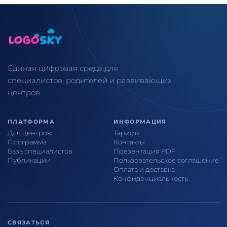
Единая цифровая среда для
специалистов, родителей и развивающих
центров.
ПЛАТФОРМА
ИНФОРМАЦИЯ
Для центров
Тарифы
Программа
Контакты
База специалистов
Презентация PDF
Публикации
Пользовательское соглашение
Оплата и доставка
Конфиденциальность
СВЯЗАТЬСЯ