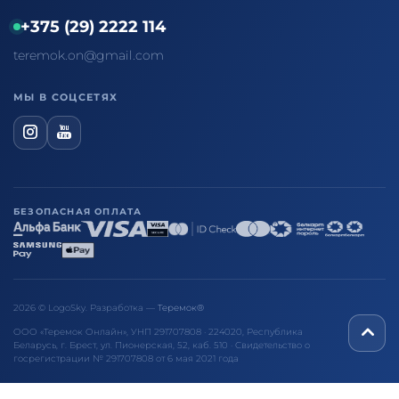
+375 (29) 2222 114
teremok.on@gmail.com
МЫ В СОЦСЕТЯХ
БЕЗОПАСНАЯ ОПЛАТА
2026 © LogoSky. Разработка —
Теремок®
ООО «Теремок Онлайн», УНП 291707808 · 224020, Республика
Беларусь, г. Брест, ул. Пионерская, 52, каб. 510 · Свидетельство о
госрегистрации № 291707808 от 6 мая 2021 года