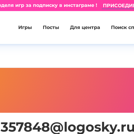
деля игр за подписку в инстаграме !
ПРИСОЕДИ
Игры
Посты
Для центра
Поиск с
1357848@logosky.r