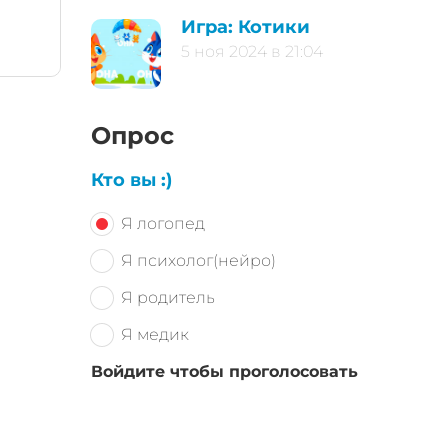
Игра: Котики
5 ноя 2024 в 21:04
Опрос
Кто вы :)
Я логопед
Я психолог(нейро)
Я родитель
Я медик
Войдите чтобы проголосовать