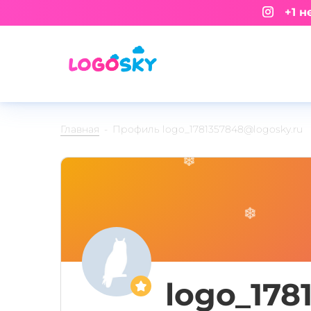
+1 не
Главная
Профиль logo_1781357848@logosky.ru
logo_178