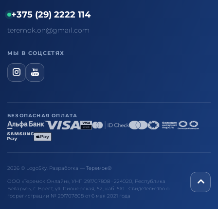
+375 (29) 2222 114
teremok.on@gmail.com
МЫ В СОЦСЕТЯХ
БЕЗОПАСНАЯ ОПЛАТА
2026 © LogoSky. Разработка —
Теремок®
ООО «Теремок Онлайн», УНП 291707808 · 224020, Республика
Беларусь, г. Брест, ул. Пионерская, 52, каб. 510 · Свидетельство о
госрегистрации № 291707808 от 6 мая 2021 года