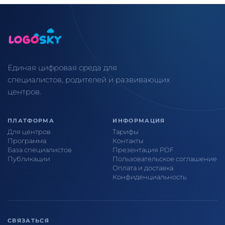
Единая цифровая среда для
специалистов, родителей и развивающих
центров.
ПЛАТФОРМА
ИНФОРМАЦИЯ
Для центров
Тарифы
Программа
Контакты
База специалистов
Презентация PDF
Публикации
Пользовательское соглашение
Оплата и доставка
Конфиденциальность
СВЯЗАТЬСЯ