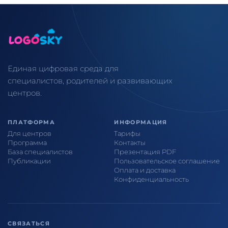
Единая цифровая среда для
специалистов, родителей и развивающих
центров.
ПЛАТФОРМА
ИНФОРМАЦИЯ
Для центров
Тарифы
Программа
Контакты
База специалистов
Презентация PDF
Публикации
Пользовательское соглашение
Оплата и доставка
Конфиденциальность
СВЯЗАТЬСЯ