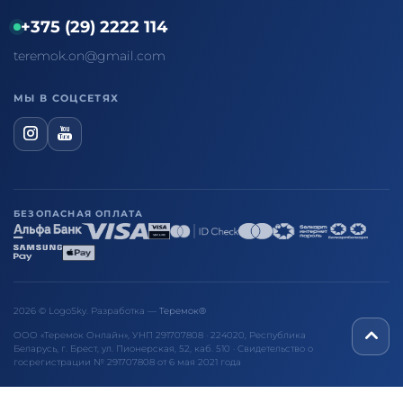
+375 (29) 2222 114
teremok.on@gmail.com
МЫ В СОЦСЕТЯХ
БЕЗОПАСНАЯ ОПЛАТА
2026 © LogoSky. Разработка —
Теремок®
ООО «Теремок Онлайн», УНП 291707808 · 224020, Республика
Беларусь, г. Брест, ул. Пионерская, 52, каб. 510 · Свидетельство о
госрегистрации № 291707808 от 6 мая 2021 года