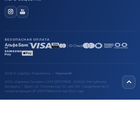
БЕЗОПАСНАЯ ОПЛАТА
2026 © LogoSky. Разработка —
Теремок®
ООО «Теремок Онлайн», УНП 291707808 · 224020, Республика
Беларусь, г. Брест, ул. Пионерская, 52, каб. 510 · Свидетельство о
госрегистрации № 291707808 от 6 мая 2021 года