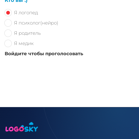
Кто вы :)
Я логопед
Я психолог(нейро)
Я родитель
Я медик
Войдите чтобы проголосовать