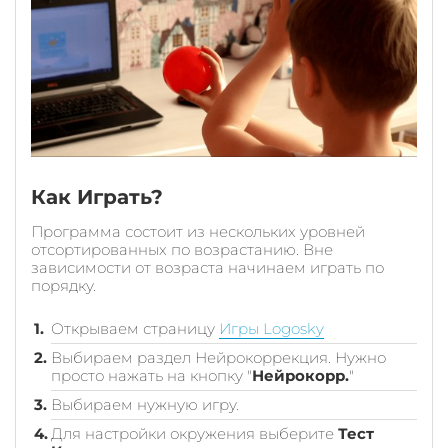
Как Играть?
Программа состоит из нескольких уровней
отсортированных по возрастанию. Вне
зависимости от возраста начинаем играть по
порядку.
Открываем страницу
Игры Logosky
Выбираем раздел Нейрокоррекция. Нужно
просто нажать на кнопку "
Нейрокорр.
"
Выбираем нужную игру.
Для настройки окружения выберите
Тест