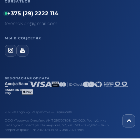
СВЯЗАТЬСЯ
+375 (29) 2222 114
teremok.on@gmail.com
МЫ В СОЦСЕТЯХ
БЕЗОПАСНАЯ ОПЛАТА
2026 © LogoSky. Разработка —
Теремок®
ООО «Теремок Онлайн», УНП 291707808 · 224020, Республика
Беларусь, г. Брест, ул. Пионерская, 52, каб. 510 · Свидетельство о
госрегистрации № 291707808 от 6 мая 2021 года