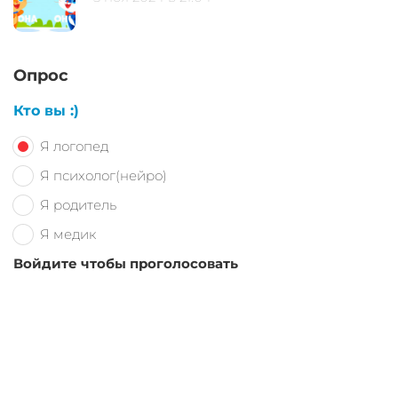
Опрос
Кто вы :)
Я логопед
Я психолог(нейро)
Я родитель
Я медик
Войдите чтобы проголосовать