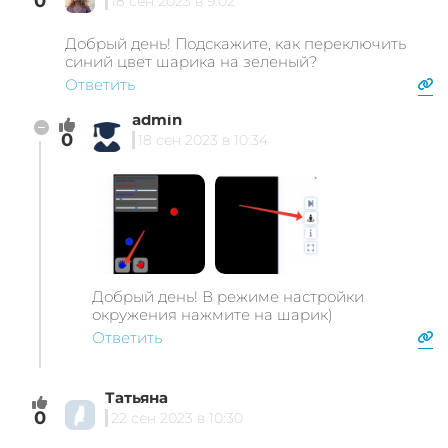
0
18 сен 2023 в 9:02
Добрый день! Подскажите, как переключить
синий цвет шарика на зеленый?
Ответить
admin
0
18 сен 2023 в 10:34
Добрый день! В режиме настройки
окружения нажмите на шарик)
Ответить
Татьяна
0
22 сен 2023 в 10:30