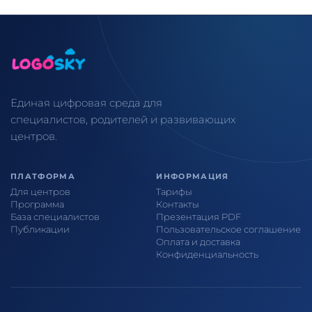
Единая цифровая среда для
специалистов, родителей и развивающих
центров.
ПЛАТФОРМА
ИНФОРМАЦИЯ
Для центров
Тарифы
Программа
Контакты
База специалистов
Презентация PDF
Публикации
Пользовательское соглашение
Оплата и доставка
Конфиденциальность