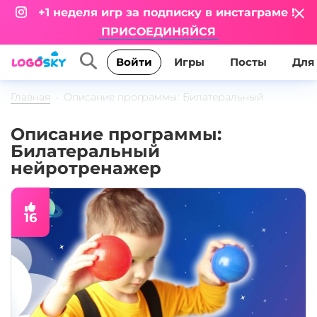
+1 неделя игр за подписку в инстаграме !
ПРИСОЕДИНЯЙСЯ
Игры
Посты
Для
Войти
Главная
Описание программы: Билатеральный
нейротренажер
Описание программы:
Билатеральный
нейротренажер
16