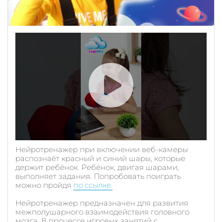
Нейротренажер при включении веб-камеры
распознаёт красный и синий шары, которые
держит ребёнок. Ребёнок, двигая шарами,
выполняет задания. Попробовать поиграть
можно пройдя
по ссылке.
Нейротренажер предназначен для развития
межполушарного взаимодействия головного
мозга. В процессе игровых занятий с