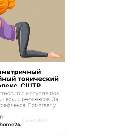
мметричный
йный тонический
лекс. СШТР.
относится к группе поз
ических рефлексов. За
 рефлекса. Помогает у
ивать...
р:
5 окт 2022
ihome24