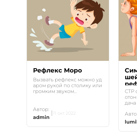
Рефлекс Моро
Си
ше
Вызвать рефлекс можно уд
реф
аром рукой по столику или
громким звуком...
СТР 
отон
дача
держ
Автор:
11 окт 2022
Авто
admin
lum