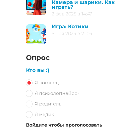
Камера и шарики. Как
играть?
2 фев 2025 в 14:47
Игра: Котики
5 ноя 2024 в 21:04
Опрос
Кто вы :)
Я логопед
Я психолог(нейро)
Я родитель
Я медик
Войдите чтобы проголосовать