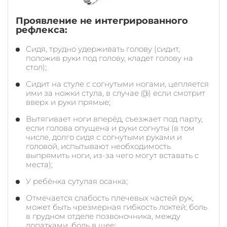
Проявление не интегрированного
рефлекса:
Сидя, трудно удерживать голову (сидит,
положив руки под голову, кладет голову на
стол);
Сидит на стуле с согнутыми ногами, цепляется
ими за ножки стула, в случае @) если смотрит
вверх и руки прямые;
Вытягивает ноги вперёд, съезжает под парту,
если голова опущена и руки согнуты (в том
числе, долго сидя с согнутыми руками и
головой, испытывают необходимость
выпрямить ноги, из-за чего могут вставать с
места);
У ребёнка сутулая осанка;
Отмечается слабость плечевых частей рук,
может быть чрезмерная гибкость локтей; боль
в грудном отделе позвоночника, между
лопатками, боль в шее;