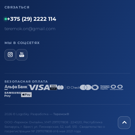
СВЯЗАТЬСЯ
+375 (29) 2222 114
teremok.on@gmail.com
МЫ В СОЦСЕТЯХ
БЕЗОПАСНАЯ ОПЛАТА
2026 © LogoSky. Разработка —
Теремок®
ООО «Теремок Онлайн», УНП 291707808 · 224020, Республика
Беларусь, г. Брест, ул. Пионерская, 52, каб. 510 · Свидетельство о
госрегистрации № 291707808 от 6 мая 2021 года