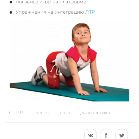
ползанье игры на платформе
Упражнения на интеграцию
ЛТР
СШТР
рефлекс
тесты
диагностика