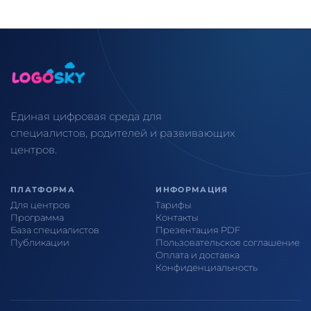
Единая цифровая среда для
специалистов, родителей и развивающих
центров.
ПЛАТФОРМА
ИНФОРМАЦИЯ
Для центров
Тарифы
Программа
Контакты
База специалистов
Презентация PDF
Публикации
Пользовательское соглашение
Оплата и доставка
Конфиденциальность